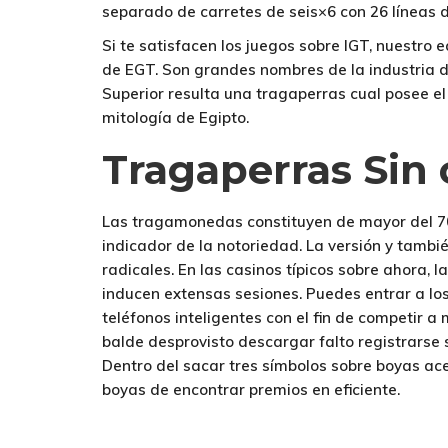
separado de carretes de seis×6 con 26 líneas 
Si te satisfacen los juegos sobre IGT, nuest
de EGT. Son grandes nombres de la industria 
Superior resulta una tragaperras cual posee el
mitología de Egipto.
Tragaperras Sin
Las tragamonedas constituyen de mayor del 70p
indicador de la notoriedad. La versión y tamb
radicales. En las casinos tí­picos sobre ahora
inducen extensas sesiones. Puedes entrar a los
teléfonos inteligentes con el fin de competi
balde desprovisto descargar falto registrarse s
Dentro del sacar tres símbolos sobre boyas ac
boyas de encontrar premios en eficiente.