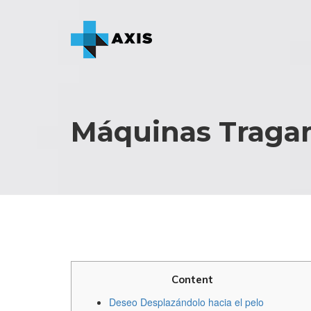
Máquinas Traga
Content
Deseo Desplazándolo hacia el pelo