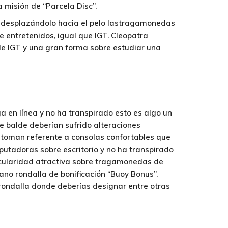
 misión de “Parcela Disc”.
i desplazándolo hacia el pelo lastragamonedas
entretenidos, igual que IGT. Cleopatra
 de IGT y una gran forma sobre estudiar una
 en línea y no ha transpirado esto es algo un
e balde deberían sufrido alteraciones
a toman referente a consolas confortables que
putadoras sobre escritorio y no ha transpirado
icularidad atractiva sobre tragamonedas de
iano rondalla de bonificación “Buoy Bonus”.
rondalla donde deberías designar entre otras