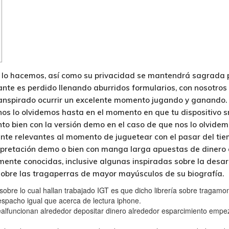
 lo hacemos, así­ como su privacidad se mantendrá sagrada 
nte es perdido llenando aburridos formularios, con nosotros i
anspirado ocurrir un excelente momento jugando y ganando.
s lo olvidemos hasta en el momento en que tu dispositivo s
to bien con la versión demo en el caso de que nos lo olvid
nte relevantes al momento de juguetear con el pasar del tie
terpretación demo o bien con manga larga apuestas de dinero
te conocidas, inclusive algunas inspiradas sobre la desarro
s sobre las tragaperras de mayor mayúsculos de su biografía.
sobre lo cual hallan trabajado IGT es que dicho librería sobre tragam
spacho igual que acerca de lectura iphone.
alfuncionan alrededor depositar dinero alrededor esparcimiento empez