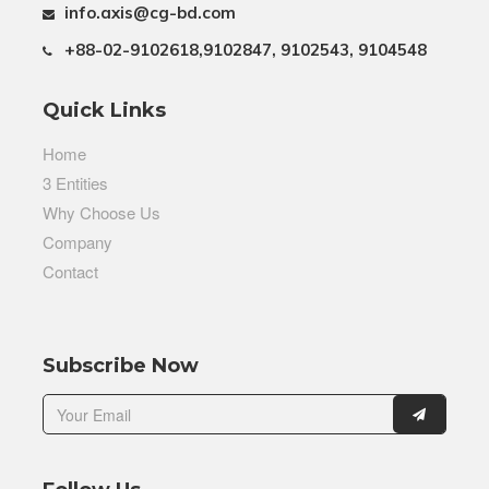
info.axis@cg-bd.com
+88-02-9102618,9102847, 9102543, 9104548
Quick Links
Home
3 Entities
Why Choose Us
Company
Contact
Subscribe Now