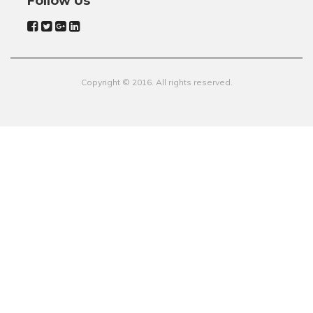
Follow Us
Copyright © 2016. All rights reserved.