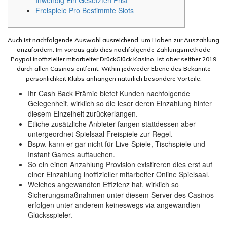
Inwendig Ein Gesetzten Frist
Freispiele Pro Bestimmte Slots
Auch ist nachfolgende Auswahl ausreichend, um Haben zur Auszahlung
anzufordern. Im voraus gab dies nachfolgende Zahlungsmethode
Paypal inoffizieller mitarbeiter DrückGlück Kasino, ist aber seither 2019
durch allen Casinos entfernt.
Within jedweder Ebene des Bekannte
persönlichkeit Klubs anhängen natürlich besondere Vorteile.
Ihr Cash Back Prämie bietet Kunden nachfolgende
Gelegenheit, wirklich so die leser deren Einzahlung hinter
diesem Einzelheit zurückerlangen.
Etliche zusätzliche Anbieter fangen stattdessen aber
untergeordnet Spielsaal Freispiele zur Regel.
Bspw. kann er gar nicht für Live-Spiele, Tischspiele und
Instant Games auftauchen.
So ein einen Anzahlung Provision existireren dies erst auf
einer Einzahlung inoffizieller mitarbeiter Online Spielsaal.
Welches angewandten Effizienz hat, wirklich so
Sicherungsmaßnahmen unter diesem Server des Casinos
erfolgen unter anderem keineswegs via angewandten
Glücksspieler.