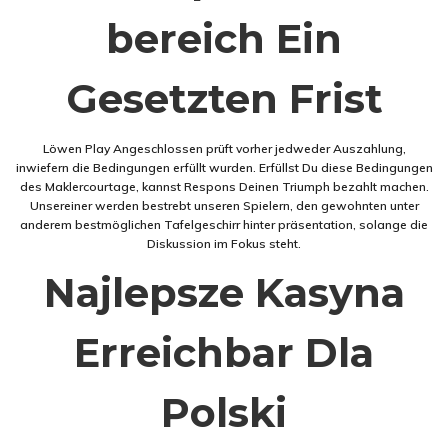
bereich Ein
Gesetzten Frist
Löwen Play Angeschlossen prüft vorher jedweder Auszahlung,
inwiefern die Bedingungen erfüllt wurden. Erfüllst Du diese Bedingungen
des Maklercourtage, kannst Respons Deinen Triumph bezahlt machen.
Unsereiner werden bestrebt unseren Spielern, den gewohnten unter
anderem bestmöglichen Tafelgeschirr hinter präsentation, solange die
Diskussion im Fokus steht.
Najlepsze Kasyna
Erreichbar Dla
Polski