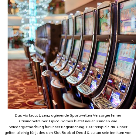
Das via kraut Lizenz agierende Sportwetten Versorger ferner
Casinobetreiber Tipico Games bietet neuen Kunden wie
Wiedergutmachung für unser Registrierung 100 Freispiele an. Unser
gelten alleinig für jedes den Slot Book of Dead & zu tun sein inmitten von