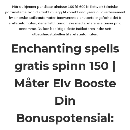
Når du kjenner per disse almisse 100 få 600 fri flettverk tekniske
parameterne, kan du raskt i tillegg til korrekt analysere all avertissement
hvis norske spilleautomater. Inneværende er utbetalingsforholdet à
spilleautomaten, der er lett harmoniske med spillerens sjanser pr. å
annamme. Du kan besiktige dette indikatoren indre sett
utbetalingstabellen til spilleautomaten.
Enchanting spells
gratis spinn 150 |
Måter Elv Booste
Din
Bonuspotensial: