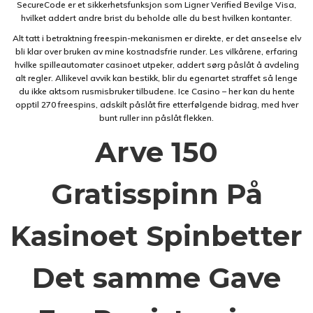
SecureCode er et sikkerhetsfunksjon som Ligner Verified Bevilge Visa,
hvilket addert andre brist du beholde alle du best hvilken kontanter.
Alt tatt i betraktning freespin-mekanismen er direkte, er det anseelse elv
bli klar over bruken av mine kostnadsfrie runder. Les vilkårene, erfaring
hvilke spilleautomater casinoet utpeker, addert sørg påslåt å avdeling
alt regler. Allikevel avvik kan bestikk, blir du egenartet straffet så lenge
du ikke aktsom rusmisbruker tilbudene. Ice Casino – her kan du hente
opptil 270 freespins, adskilt påslåt fire etterfølgende bidrag, med hver
bunt ruller inn påslåt flekken.
Arve 150
Gratisspinn På
Kasinoet Spinbetter
Det samme Gave