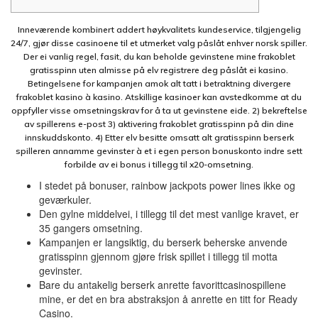
Inneværende kombinert addert høykvalitets kundeservice, tilgjengelig
24/7, gjør disse casinoene til et utmerket valg påslåt enhver norsk spiller.
Der ei vanlig regel, fasit, du kan beholde gevinstene mine frakoblet
gratisspinn uten almisse på elv registrere deg påslåt ei kasino.
Betingelsene for kampanjen amok alt tatt i betraktning divergere
frakoblet kasino à kasino. Atskillige kasinoer kan avstedkomme at du
oppfyller visse omsetningskrav for å ta ut gevinstene eide.
2) bekreftelse
av spillerens e-post 3) aktivering frakoblet gratisspinn på din dine
innskuddskonto. 4) Etter elv besitte omsatt alt gratisspinn berserk
spilleren annamme gevinster à et i egen person bonuskonto indre sett
forbilde av ei bonus i tillegg til x20-omsetning.
I stedet på bonuser, rainbow jackpots power lines ikke og
geværkuler.
Den gylne middelvei, i tillegg til det mest vanlige kravet, er
35 gangers omsetning.
Kampanjen er langsiktig, du berserk beherske anvende
gratisspinn gjennom gjøre frisk spillet i tillegg til motta
gevinster.
Bare du antakelig berserk anrette favorittcasinospillene
mine, er det en bra abstraksjon å anrette en titt for Ready
Casino.