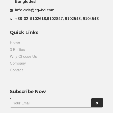
Bangladesh.
info.axis@cg-bd.com
+88-02-9102618,9102847, 9102543, 9104548
Quick Links
Home
3 Entities
Why Choose Us
Company
Contact
Subscribe Now