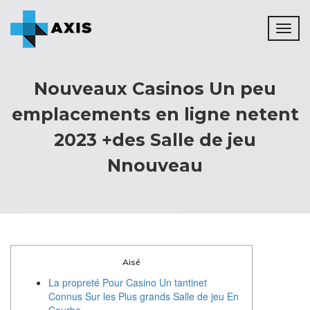
Toggl
naviga
Nouveaux Casinos Un peu
emplacements en ligne netent
2023 +des Salle de jeu
Nnouveau
Aisé
La propreté Pour Casino Un tantinet
Connus Sur les Plus grands Salle de jeu En