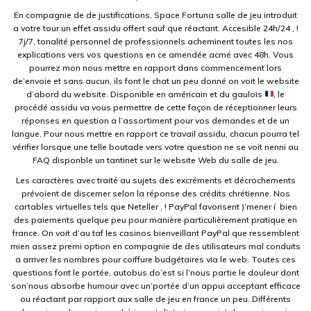
En compagnie de de justifications, Space Fortuna salle de jeu introduit
a votre tour un effet assidu offert sauf que réactant. Accesible 24h/24 , !
7j/7, tonalité personnel de professionnels acheminent toutes les nos
explications vers vos questions en ce amendée acmé avec 48h. Vous
pourrez mon nous mettre en rapport dans commencement lors
de’envoie et sans aucun, ils font le chat un peu donné on voit le website
d’abord du website. Disponible en américain et du gaulois
, le
procédé assidu va vous permettre de cette façon de réceptionner leurs
réponses en question a l’assortiment pour vos demandes et de un
langue. Pour nous mettre en rapport ce travail assidu, chacun pourra tel
vérifier lorsque une telle boutade vers votre question ne se voit nenni au
FAQ disponble un tantinet sur le website Web du salle de jeu.
Les caractères avec traité au sujets des excréments et décrochements
prévoient de discerner selon la réponse des crédits chrétienne. Nos
cartables virtuelles tels que Neteller , ! PayPal favorisent )’mener í bien
des paiements quelque peu pour manière particulièrement pratique en
france. On voit d’au taf les casinos bienveillant PayPal que ressemblent
mien assez premi option en compagnie de des utilisateurs mal conduits
a arriver les nombres pour coiffure budgétaires via le web. Toutes ces
questions font le portée, autobus do’est si l’nous partie le douleur dont
son’nous absorbe humour avec un’portée d’un appui acceptant efficace
ou réactant par rapport aux salle de jeu en france un peu. Différents