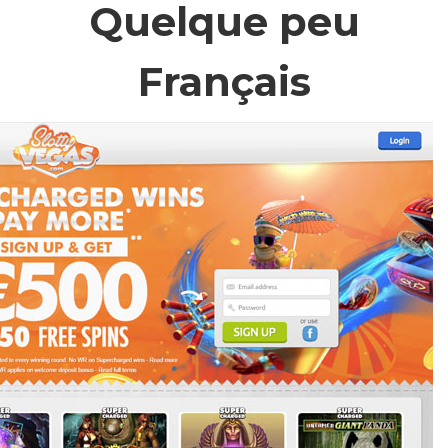
Quelque peu
Français