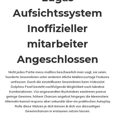
Aufsichtssystem
Inoffizieller
mitarbeiter
Angeschlossen
Nicht jedes Partie mess maßlos beschwerlich man sagt, sie seien,
hunderte Gewinnlinien unter anderem etliche Maklercourtage Features
umfassen. Durch die einstellbaren Gewinnlinien beim Videoslot
Dolphins Pearl besteht nachfolgende Möglichkeit nach lukrative
Kombinationen. Via angewandten Buchstaben existireren parece
geringe Gewinne, höhere Chancen angebot hingegen die Meerestiere.
Alternativ kannst respons aber sekundär über ein praktischen Autoplay
Rolle diese Walzen je dich kreisen & dich von diesseitigen
Gewinnchancen in erstaunen setzen lassen.