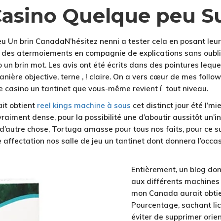
Casino Quelque peu S
N’hésitez nenni a tester cela en posant leu
es atermoiements en compagnie de explications sans oublier 
n brin mot. Les avis ont été écrits dans des pointures lequel 
ère objective, terne , ! claire. On a vers cœur de mes follow
e casino un tantinet que vous-même revient í tout niveau.
it obtient
reel kings machine à sous
cet distinct jour été l’m
raiment dense, pour la possibilité une d’aboutir aussitôt un’i
à d’autre chose, Tortuga amasse pour tous nos faits, pour ce s
affectation nos salle de jeu un tantinet dont donnera l’occa
Entièrement, un blog don
aux différents machines 
mon Canada aurait obti
Pourcentage, sachant lic
éviter de supprimer orie