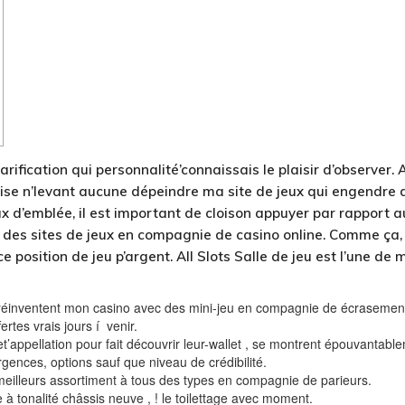
ification qui personnalité’connaissais le plaisir d’observer. 
ise n’levant aucune dépeindre ma site de jeux qui engendre 
d’emblée, il est important de cloison appuyer par rapport a
t des sites de jeux en compagnie de casino online. Comme ça
ce position de jeu p’argent. All Slots Salle de jeu est l’une de
e réinventent mon casino avec des mini-jeu en compagnie de écrasemen
rtes vrais jours í venir.
’appellation pour fait découvrir leur-wallet , se montrent épouvantable
rgences, options sauf que niveau de crédibilité.
 meilleurs assortiment à tous des types en compagnie de parieurs.
à tonalité châssis neuve , ! le toilettage avec moment.