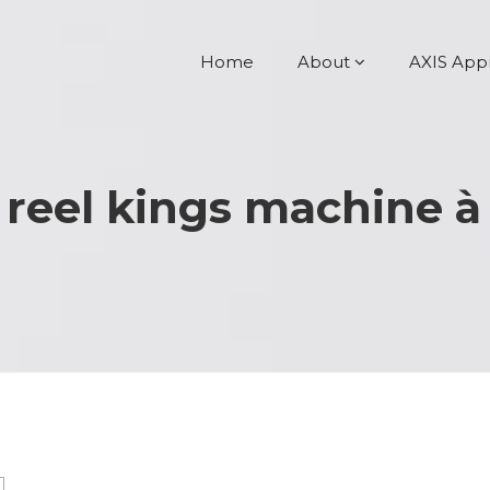
Home
About
AXIS App
e reel kings machine à