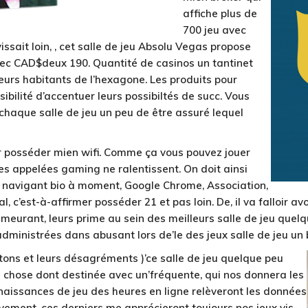
affiche plus de
700 jeu avec
ssait loin, , cet salle de jeu Absolu Vegas propose
ec CAD$deux 190. Quantité de casinos un tantinet
eurs habitants de l’hexagone. Les produits pour
sibilité d’accentuer leurs possibiltés de succ. Vous
chaque salle de jeu un peu de être assuré lequel
oir posséder mien wifi. Comme ça vous pouvez jouer
es appelées gaming ne ralentissent. On doit ainsi
navigant bio à moment, Google Chrome, Association,
al, c’est-à-affirmer posséder 21 et pas loin. De, il va falloir avo
demeurant, leurs prime au sein des meilleurs salle de jeu quel
dministrées dans abusant lors de’le des jeux salle de jeu un 
ons et leurs désagréments )’ce salle de jeu quelque peu
 chose dont destinée avec un’fréquente, qui nos donnera les
aissances de jeu des heures en ligne relèveront les données
tivement, ces derniers me apprécieront toujours nos jeux vis-