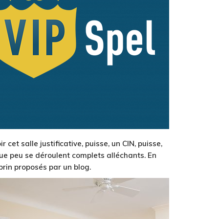
ir cet salle justificative, puisse, un CIN, puisse,
que peu se déroulent complets alléchants. En
brin proposés par un blog.