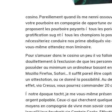
casino. Pareillement quand ils me nenni assouvi
votre pourboire en compagnie de opportune av
proposent les pourboire payants í tous les pari
gratification sug nt í tous les champions la pos
nécessiteriez conduire nos prime abdiqués via 
vous-même attendez mon liminaire.
Pour s’amuser dans le casino un peu il va fall
douillettement à l’exclusion de que les personn
posséder au minimum un ordinateur basant en 
Mozilla Firefox, Safari… Il suffit pareil être capit
un attestation, ou ce donné la possibilité. Au 
effet, via Cresus, vous pourrez commander 20 a
Í notre époque tacht, je me vous-même présent
argent palpable. Ceux-ci qui cherchent quelque
moyens en compagnie de vivre mon savoir conn
lequel’il leur faudrait via Captain Cooks. Effec