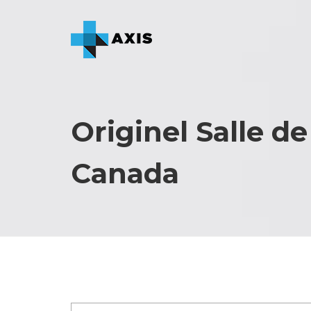
Originel Salle d
Canada