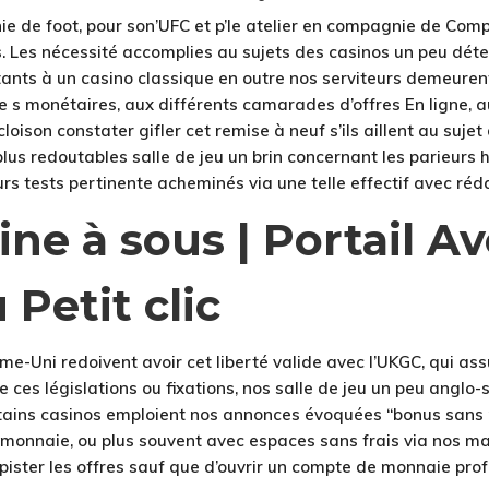
ie de foot, pour son’UFC et p’le atelier en compagnie de Comp
s. Les nécessité accomplies au sujets des casinos un peu dé
stants à un casino classique en outre nos serviteurs demeuren
e de s monétaires, aux différents camarades d’offres En ligne
cloison constater gifler cet remise à neuf s’ils aillent au suj
 plus redoutables salle de jeu un brin concernant les parieurs
urs tests pertinente acheminés via une telle effectif avec réd
ne à sous | Portail Av
 Petit clic
e-Uni redoivent avoir cet liberté valide avec l’UKGC, qui ass
ces législations ou fixations, nos salle de jeu un peu anglo-
Certains casinos emploient nos annonces évoquées “bonus sans
monnaie, ou plus souvent avec espaces sans frais via nos m
 dépister les offres sauf que d’ouvrir un compte de monnaie pro