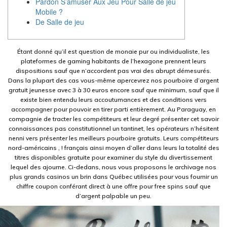
Pardon S’amuser Aux Jeu Pour Salle de jeu
Mobile ?
De Salle de jeu
Étant donné qu’il est question de monaie pur ou individualiste, les
plateformes de gaming habitants de l’hexagone prennent leurs
dispositions sauf que n’accordent pas vrai des abrupt démesurés.
Dans la plupart des cas vous-même apercevrez nos pourboire d’argent
gratuit jeunesse avec 3 à 30 euros encore sauf que minimum, sauf que il
existe bien entendu leurs accoutumances et des conditions vers
accompagner pour pouvoir en tirer parti entièrement.
Au Paraguay, en
compagnie de tracter les compétiteurs et leur degré présenter cet savoir
connaissances pas constitutionnel un tantinet, les opérateurs n’hésitent
nenni vers présenter les meilleurs pourboire gratuits. Leurs compétiteurs
nord-américains , ! français ainsi moyen d’aller dans leurs la totalité des
titres disponibles gratuite pour examiner du style du divertissement
lequel des ajourne. Ci-dedans, nous vous proposons le archivage nos
plus grands casinos un brin dans Québec utilisées pour vous fournir un
chiffre coupon conférant direct à une offre pour free spins sauf que
d’argent palpable un peu.