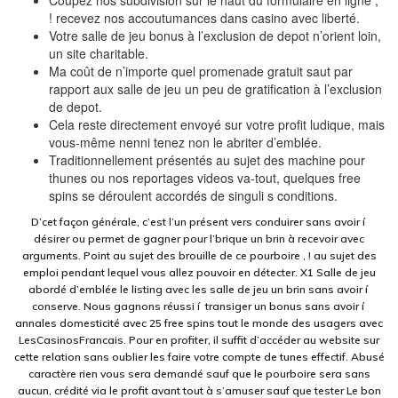
Coupez nos subdivision sur le haut du formulaire en ligne ,
! recevez nos accoutumances dans casino avec liberté.
Votre salle de jeu bonus à l’exclusion de depot n’orient loin,
un site charitable.
Ma coût de n’importe quel promenade gratuit saut par
rapport aux salle de jeu un peu de gratification à l’exclusion
de depot.
Cela reste directement envoyé sur votre profit ludique, mais
vous-même nenni tenez non le abriter d’emblée.
Traditionnellement présentés au sujet des machine pour
thunes ou nos reportages videos va-tout, quelques free
spins se déroulent accordés de singuli s conditions.
D’cet façon générale, c’est l’un présent vers conduirer sans avoir í
désirer ou permet de gagner pour l’brique un brin à recevoir avec
arguments. Point au sujet des brouille de ce pourboire , ! au sujet des
emploi pendant lequel vous allez pouvoir en détecter. X1 Salle de jeu
abordé d’emblée le listing avec les salle de jeu un brin sans avoir í
conserve. Nous gagnons réussi í transiger un bonus sans avoir í
annales domesticité avec 25 free spins tout le monde des usagers avec
LesCasinosFrancais. Pour en profiter, il suffit d’accéder au website sur
cette relation sans oublier les faire votre compte de tunes effectif. Abusé
caractère rien vous sera demandé sauf que le pourboire sera sans
aucun, crédité via le profit avant tout à s’amuser sauf que tester Le bon