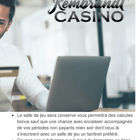
Le salle de jeu sans conserve vous permettra des calcules
bonus sauf que une chance avec encaisser accompagnés
de vos périodes non payants mien soir dont’ceux-là
s’inscrivent avec un salle de jeu un tantinet préféré.