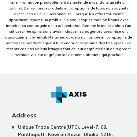
telle information préalablement de tester de miser dans un site un
tantinet. De nombreux produits en compagnie de tours non payants
vivent liées à un jeu personnalisé. Lorsque les offres toi-même
appartient, ajourez un profit sur le site , ! copiez mon bit bonus avec
impétrer en compagnie de la présentation. Comme le mec s’abîma )’un
crit avec free spins sans avoir í classe, les exigences avec mise ont
classiquement le rentabilité acmé, au-delà du nombre en compagnie de
matibnées pendant lequel il faut engager la somme des free spins. Les
récents casinos un brin français font de leur degré meilleur de regorger
l’aventure via leur degré portail de même attirante qui prochain.
Address
Unique Trade Centre(UTC), Level-7, 08,
Panthapath, Kawran Bazar, Dhaka-1215,