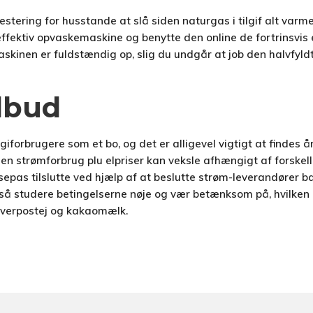
vestering for husstande at slå siden naturgas i tilgif alt va
effektiv opvaskemaskine og benytte den online de fortrinsvis e
skinen er fuldstændig op, slig du undgår at job den halvfyld
lbud
giforbrugere som et bo, og det er alligevel vigtigt at findes 
en strømforbrug plu elpriser kan veksle afhængigt af forskel
sepas tilslutte ved hjælp af at beslutte strøm-leverandører b
, så studere betingelserne nøje og vær betænksom på, hvilken d
leverpostej og kakaomælk.