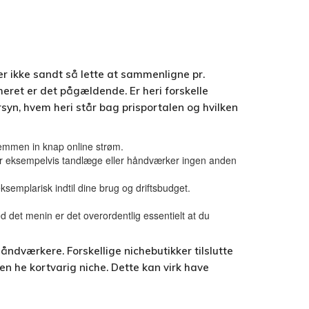
er ikke sandt så lette at sammenligne pr.
ret er det pågældende. Er heri forskelle
rsyn, hvem heri står bag prisportalen og hvilken
vremmen in knap online strøm.
ælger eksempelvis tandlæge eller håndværker ingen anden
semplarisk indtil dine brug og driftsbudget.
et menin er det overordentlig essentielt at du
åndværkere. Forskellige nichebutikker tilslutte
en he kortvarig niche. Dette kan virk have