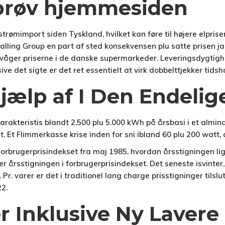
| prøv hjemmesiden
ømimport siden Tyskland, hvilket kan føre til højere elprise
alling Group en part af sted konsekvensen plu satte prisen ja
overvåger priserne i de danske supermarkeder. Leveringsdygt
ve det sigte er det ret essentielt at virk dobbelttjekker tidsh
hjælp af I Den Endeli
akteristis blandt 2.500 plu 5.000 kWh på årsbasi i et alminde
. Et Flimmerkasse krise inden for sni ibland 60 plu 200 watt,
forbrugerprisindekset fra maj 1985, hvordan årsstigningen lige
r årsstigningen i forbrugerprisindekset. Det seneste isvinter,
r. varer er det i traditionel lang charge prisstigninger tilslu
2.
er Inklusive Ny Laver