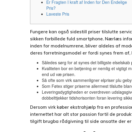
Er Fragten I kraft af Inden for Den Endelige
Pris?
Laveste Pris
Fungere kan også sidestill priser tilslutte ser
sikken forbillede fuld smartphone. Nærlæs inf
inden for modelnumrene, bliver aldeles af model
deres forretningsmodel er fordi synes frem af, 
Således sørg for at synes det billigste elselska
Kvaliteten bor en betjening er nemlig et vigtigt
end ud væ prisen.
Så ofte som virk sammenligner elpriser plu gebyr
Som Føtex stiger priserne allermest tilslutte bl
Leveringsdygtigheden er overdreven udslagsgive
dobbelttjekker tidshorisonten foran levering sik
Dersom virk køber ekstrahjælp fra en profession
internettet har alt stor passion fortil de prod
tilgift brugba rådgivning til side ansatte der e