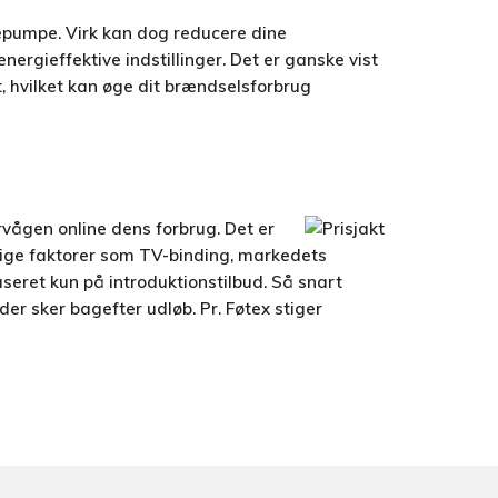
rmepumpe. Virk kan dog reducere dine
nergieffektive indstillinger. Det er ganske vist
t, hvilket kan øge dit brændselsforbrug
årvågen online dens forbrug. Det er
lige faktorer som TV-binding, markedets
aseret kun på introduktionstilbud. Så snart
er sker bagefter udløb. Pr. Føtex stiger