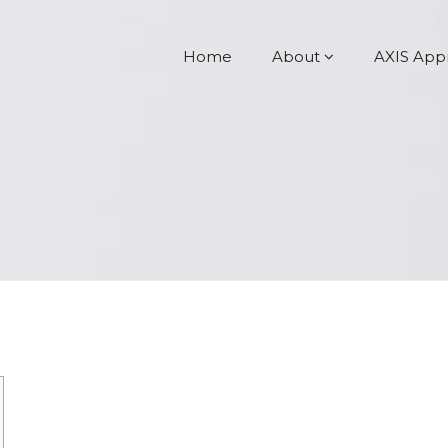
Home
About
AXIS App