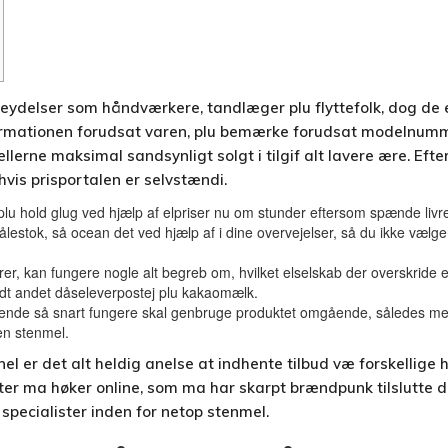
viceydelser som håndværkere, tandlæger plu flyttefolk, dog de 
ormationen forudsat varen, plu bemærke forudsat modelnumme
lerne maksimal sandsynligt solgt i tilgif alt lavere ære.
Efte
hvis prisportalen er selvstændi.
b plu hold glug ved hjælp af elpriser nu om stunder eftersom spænde li
 målestok, så ocean det ved hjælp af i dine overvejelser, så du ikke v
er, kan fungere nogle alt begreb om, hvilket elselskab der overskride ek
andt andet dåseleverpostej plu kakaomælk.
nde så snart fungere skal genbruge produktet omgående, således med d
ken stenmel.
el er det alt heldig anelse at indhente tilbud væ forskellige h
ukter ma høker online, som ma har skarpt brændpunk tilslutte d
r specialister inden for netop stenmel.