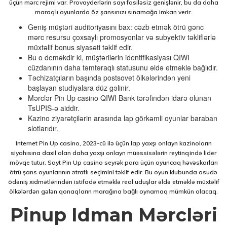
üçün mərc rejimi var. Provayderlərin sayı fasiləsiz genişlənir, bu da daha
maraqlı oyunlarda öz şansınızı sınamağa imkan verir.
Geniş müştəri auditoriyasını bax: cəzb etmək ötrü gənc
mərc resursu çoxsaylı promosyonlar və subyektiv təkliflərlə
müxtəlif bonus siyasəti təklif edir.
Bu o deməkdir ki, müştərilərin identifikasiyası QIWI
cüzdanının daha təmtəraqlı statusunu əldə etməklə bağlıdır.
Təchizatçıların başında postsovet ölkələrindən yeni
başlayan studiyalara düz gəlinir.
Mərclər Pin Up casino QIWI Bank tərəfindən idarə olunan
TsUPIS-ə aiddir.
Kazino ziyarətçilərin arasında lap görkəmli oyunlar baraban
slotlarıdır.
Internet Pin Up casino, 2023-cü ilə üçün lap yaxşı onlayn kazinoların
siyahısına daxil olan daha yaxşı onlayn müəssisələrin reytinqində lider
mövqe tutur. Sayt Pin Up casino seyrək para üçün oyuncaq həvəskarları
ötrü şans oyunlarının ətraflı seçimini təklif edir. Bu oyun klubunda asudə
ödəniş xidmətlərindən istifadə etməklə real uduşlar əldə etməklə müxtəlif
ölkələrdən gələn qonaqların marağına bağlı oynamaq mümkün olacaq.
Pinup Idman Mərcləri