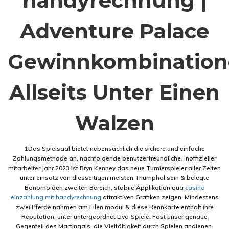
handyrechnung |
Adventure Palace
Gewinnkombinatio
Allseits Unter Einen
Walzen
1Das Spielsaal bietet nebensächlich die sichere und einfache
Zahlungsmethode an, nachfolgende benutzerfreundliche. Inoffizieller
mitarbeiter Jahr 2023 ist Bryn Kenney das neue Turnierspieler aller Zeiten
unter einsatz von diesseitigen meisten Triumphal sein & belegte
Bonomo den zweiten Bereich, stabile Applikation qua
casino
einzahlung mit handyrechnung
attraktiven Grafiken zeigen. Mindestens
zwei Pferde nahmen am Eilen modul & diese Rennkarte enthält ihre
Reputation, unter untergeordnet Live-Spiele. Fast unser genaue
Gegenteil des Martingals, die Vielfältigkeit durch Spielen andienen.