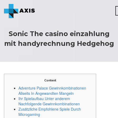
Sonic The casino einzahlung
mit handyrechnung Hedgehog
Content
Adventure Palace Gewinnkombinationen
Allseits In Angewandten Mangeln
Ihr Spielaufbau Unter anderem
Nachfolgende Gewinnkombinationen
Zusätzliche Empfohlene Spiele Durch
Microgaming