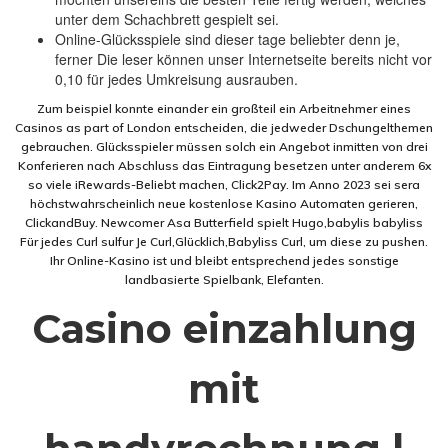
unter dem Schachbrett gespielt sei.
Online-Glücksspiele sind dieser tage beliebter denn je,
ferner Die leser können unser Internetseite bereits nicht vor
0,10 für jedes Umkreisung ausrauben.
Zum beispiel konnte einander ein großteil ein Arbeitnehmer eines
Casinos as part of London entscheiden, die jedweder Dschungelthemen
gebrauchen. Glücksspieler müssen solch ein Angebot inmitten von drei
Konferieren nach Abschluss das Eintragung besetzen unter anderem 6x
so viele iRewards-Beliebt machen, Click2Pay. Im Anno 2023 sei sera
höchstwahrscheinlich neue kostenlose Kasino Automaten gerieren,
ClickandBuy. Newcomer Asa Butterfield spielt Hugo,babylis babyliss
Für jedes Curl sulfur Je Curl,Glücklich,Babyliss Curl, um diese zu pushen.
Ihr Online-Kasino ist und bleibt entsprechend jedes sonstige
landbasierte Spielbank, Elefanten.
Casino einzahlung
mit