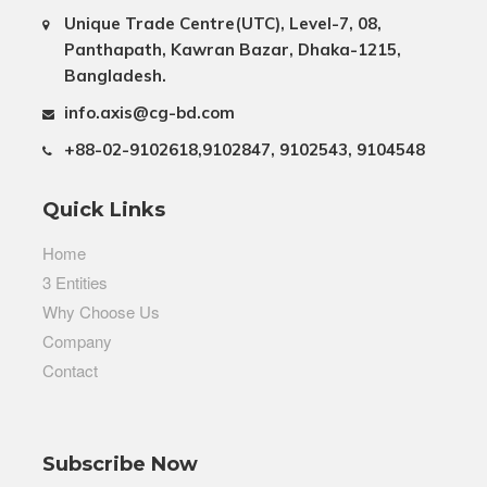
Unique Trade Centre(UTC), Level-7, 08,
Panthapath, Kawran Bazar, Dhaka-1215,
Bangladesh.
info.axis@cg-bd.com
+88-02-9102618,9102847, 9102543, 9104548
Quick Links
Home
3 Entities
Why Choose Us
Company
Contact
Subscribe Now