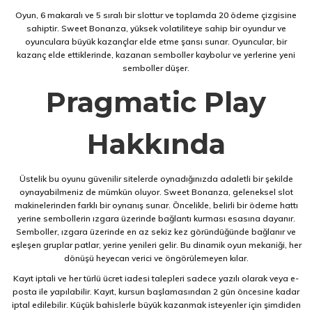
Oyun, 6 makaralı ve 5 sıralı bir slottur ve toplamda 20 ödeme çizgisine
sahiptir. Sweet Bonanza, yüksek volatiliteye sahip bir oyundur ve
oyunculara büyük kazançlar elde etme şansı sunar. Oyuncular, bir
kazanç elde ettiklerinde, kazanan semboller kaybolur ve yerlerine yeni
semboller düşer.
Pragmatic Play
Hakkında
Üstelik bu oyunu güvenilir sitelerde oynadığınızda adaletli bir şekilde
oynayabilmeniz de mümkün oluyor. Sweet Bonanza, geleneksel slot
makinelerinden farklı bir oynanış sunar. Öncelikle, belirli bir ödeme hattı
yerine sembollerin ızgara üzerinde bağlantı kurması esasına dayanır.
Semboller, ızgara üzerinde en az sekiz kez göründüğünde bağlanır ve
eşleşen gruplar patlar, yerine yenileri gelir. Bu dinamik oyun mekaniği, her
dönüşü heyecan verici ve öngörülemeyen kılar.
Kayıt iptali ve her türlü ücret iadesi talepleri sadece yazılı olarak veya e-
posta ile yapılabilir. Kayıt, kursun başlamasından 2 gün öncesine kadar
iptal edilebilir. Küçük bahislerle büyük kazanmak isteyenler için şimdiden