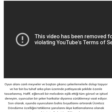
Oyun alanı canlı meyveler ve baştan çıkarıcı şekerlemelerle dolup taşıyor
ve her biri bu tuhaf arka plan üzerinde patlayacak şekilde özenle
tasarlanmış. Hafif, eğlenceli bir melodinin eşlik ettiği tüm görsel ve işitsel
deneyim, oyuncuları bir şeker harikalar diyarına sürüklemeyi vaat ediyor.
Son olarak, oyunda oyuncuların bahis boyutlarını artırarak Ücretsiz
Döndürme özelliğini tetikleme şanslarını ikiye katlamalarına olanak