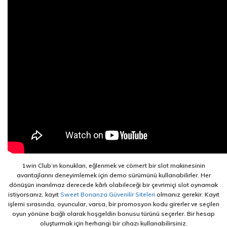
1win Club’ın konukları, eğlenmek ve cömert bir slot makinesinin
avantajlarını deneyimlemek için demo sürümünü kullanabilirler. Her
dönüşün inanılmaz derecede kârlı olabileceği bir çevrimiçi slot oynamak
istiyorsanız, kayıt
Sweet Bonanza Güvenilir Siteleri
olmanız gerekir. Kayıt
işlemi sırasında, oyuncular, varsa, bir promosyon kodu girerler ve seçilen
oyun yönüne bağlı olarak hoşgeldin bonusu türünü seçerler. Bir hesap
oluşturmak için herhangi bir cihazı kullanabilirsiniz.