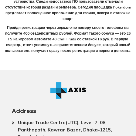
устройства. Среди недостатков ПО пользователи отмечали
отсутствие истории раздач и реплеера. Сегодня площадка Pokerdom
предлагает полноценное приложение для казино, покера и ставок на
спорт.
Пройдя регистрацию через зеркало по номеру своего телефона вы
получите 400 бездепозитных рублей. Формат такого бонуса — это 25
FS на игровом автомате 40 Chilli Fruits со ставкой 16 руб. В первую
очередь, стоит упомянуть о приветственном бонусе, который новый
пользователь получает сразу после регистрации и первого депозита.
Address
Unique Trade Centre(UTC), Level-7, 08,
Panthapath, Kawran Bazar, Dhaka-1215,