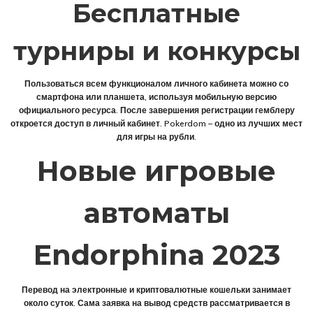
Бесплатные
турниры и конкурсы
Пользоваться всем функционалом личного кабинета можно со
смартфона или планшета, используя мобильную версию
официального ресурса. После завершения регистрации гемблеру
откроется доступ в личный кабинет. Pokerdom – одно из лучших мест
для игры на рубли.
Новые игровые
автоматы
Endorphina 2023
Перевод на электронные и криптовалютные кошельки занимает
около суток. Сама заявка на вывод средств рассматривается в