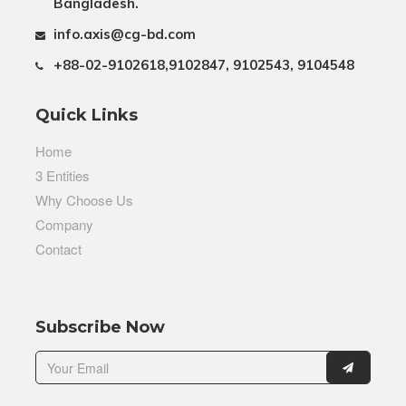
Bangladesh.
info.axis@cg-bd.com
+88-02-9102618,9102847, 9102543, 9104548
Quick Links
Home
3 Entities
Why Choose Us
Company
Contact
Subscribe Now