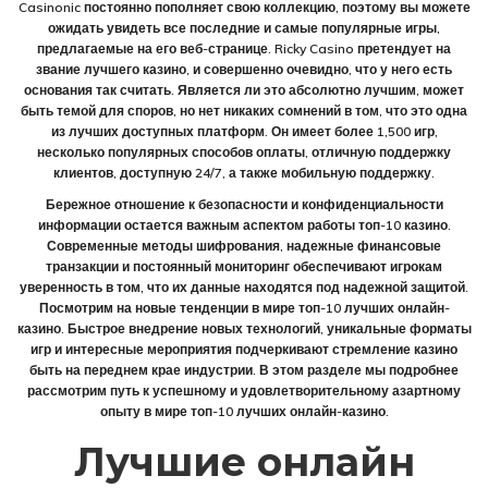
Casinonic постоянно пополняет свою коллекцию, поэтому вы можете
ожидать увидеть все последние и самые популярные игры,
предлагаемые на его веб-странице. Ricky Casino претендует на
звание лучшего казино, и совершенно очевидно, что у него есть
основания так считать. Является ли это абсолютно лучшим, может
быть темой для споров, но нет никаких сомнений в том, что это одна
из лучших доступных платформ. Он имеет более 1,500 игр,
несколько популярных способов оплаты, отличную поддержку
клиентов, доступную 24/7, а также мобильную поддержку.
Бережное отношение к безопасности и конфиденциальности
информации остается важным аспектом работы топ-10 казино.
Современные методы шифрования, надежные финансовые
транзакции и постоянный мониторинг обеспечивают игрокам
уверенность в том, что их данные находятся под надежной защитой.
Посмотрим на новые тенденции в мире топ-10 лучших онлайн-
казино. Быстрое внедрение новых технологий, уникальные форматы
игр и интересные мероприятия подчеркивают стремление казино
быть на переднем крае индустрии. В этом разделе мы подробнее
рассмотрим путь к успешному и удовлетворительному азартному
опыту в мире топ-10 лучших онлайн-казино.
Лучшие онлайн