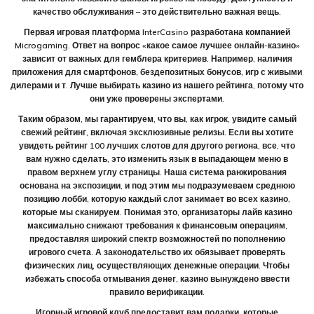
качество обслуживания – это действительно важная вещь.
Первая игровая платформа InterCasino разработана компанией
Microgaming. Ответ на вопрос «какое самое лучшее онлайн-казино»
зависит от важных для гемблера критериев. Например, наличия
приложения для смартфонов, бездепозитных бонусов, игр с живыми
дилерами и т. Лучше выбирать казино из нашего рейтинга, потому что
они уже проверены экспертами.
Таким образом, мы гарантируем, что вы, как игрок, увидите самый
свежий рейтинг, включая эксклюзивные релизы. Если вы хотите
увидеть рейтинг 100 лучших слотов для другого региона, все, что
вам нужно сделать, это изменить язык в выпадающем меню в
правом верхнем углу страницы. Наша система ранжирования
основана на экспозиции, и под этим мы подразумеваем среднюю
позицию лобби, которую каждый слот занимает во всех казино,
которые мы сканируем. Понимая это, организаторы лайв казино
максимально снижают требования к финансовым операциям,
предоставляя широкий спектр возможностей по пополнению
игрового счета. А законодательство их обязывает проверять
физических лиц, осуществляющих денежные операции. Чтобы
избежать способа отмывания денег, казино вынуждено ввести
правило верификации.
Игорный игровой клуб предоставит вам подарки, которые