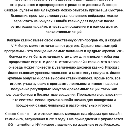
отыгрываются и превращаются в реальные денежки. В покере,
баккаре, рулетке или блэкджеке можно отыграть призы еще быстрее.
Выполнив простые условия установленного вейджера, можно
заработать на бонусах. Онлайн казино дает подарки после
регистрации на сайте, в честь дня рождения и в рамках других
эксклюзивных акций.
Каждое казино имеет свою собственную VIP-программу, и каждый
VIP-бонус может отличаться от другого. Однако, цель каждой
программы – это поощрение самых лояльных и щедрых игроков. VIP-
бонусы могут быть отличным стимулом для игроков, чтобы они
продолжали играть и делать ставки в онлайн-казино, что в свою
очередь может привести к увеличению доходов казино. Игроки с
более высоким уровнем лояльности также могут получать более
крупные бонусы и более высокие ставки кэшбэка. Кроме того, все
игроки, участвующие в программе лояльности, имеют право на
получение регулярных бонусов и рекламных акций, таких как
релоад-бонусы и бесплатные вращения. Программа лояльности —
это система, используемая онлайн-казино для поощрения и
поощрения самых лояльных и расточительных игроков.
Casoo Casino — это относительно молодая платформа для онлайн-
гемблинга, запущенная в 2019 году. Она принадлежит и управляется
SG International NV и имеет лицензию на азартные игры Кюрасао.