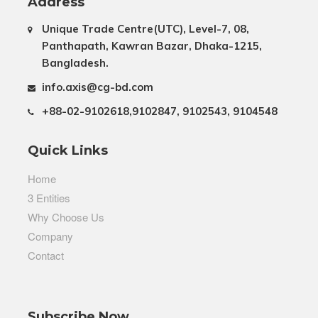
Address
Unique Trade Centre(UTC), Level-7, 08,
Panthapath, Kawran Bazar, Dhaka-1215,
Bangladesh.
info.axis@cg-bd.com
+88-02-9102618,9102847, 9102543, 9104548
Quick Links
Home
3 Entities
Why Choose Us
Company
Contact
Subscribe Now