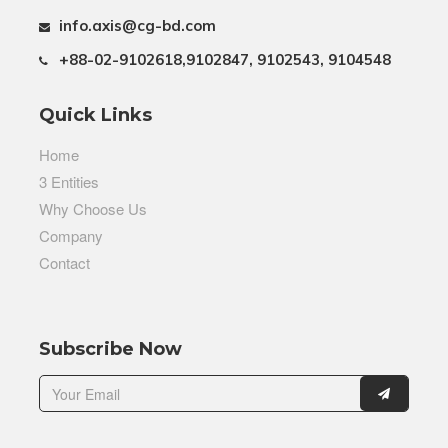
info.axis@cg-bd.com
+88-02-9102618,9102847, 9102543, 9104548
Quick Links
Home
3 Entities
Why Choose Us
Company
Contact
Subscribe Now