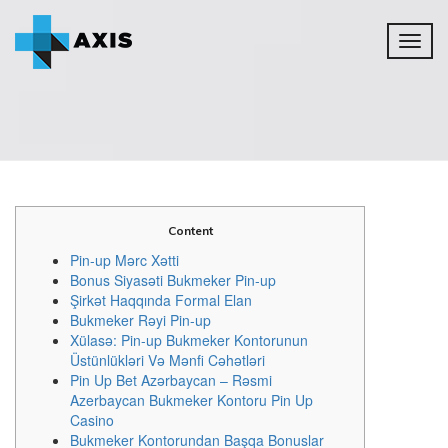
Toggl
naviga
Content
Pin-up Mərc Xətti
Bonus Siyasəti Bukmeker Pin-up
Şirkət Haqqında Formal Elan
Bukmeker Rəyi Pin-up
Xülasə: Pin-up Bukmeker Kontorunun
Üstünlükləri Və Mənfi Cəhətləri
Pin Up Bet Azərbaycan – Rəsmi
Azerbaycan Bukmeker Kontoru Pin Up
Casino
Bukmeker Kontorundan Başqa Bonuslar