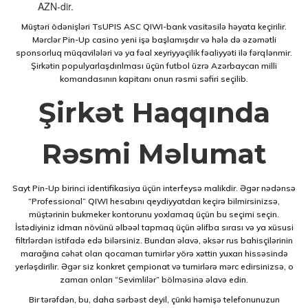
AZN-dir.
Müştəri ödənişləri TsUPIS ASC QIWI-bank vasitəsilə həyata keçirilir.
Mərclər Pin-Up casino yeni işə başlamışdır və hələ də əzəmətli
sponsorluq müqavilələri və ya fəal xeyriyyəçilik fəaliyyəti ilə fərqlənmir.
Şirkətin populyarlaşdırılması üçün futbol üzrə Azərbaycan milli
komandasının kapitanı onun rəsmi səfiri seçilib.
Şirkət Haqqında
Rəsmi Məlumat
Sayt Pin-Up birinci identifikasiya üçün interfeysə malikdir. Əgər nədənsə
“Professional” QIWI hesabını qeydiyyatdan keçirə bilmirsinizsə,
müştərinin bukmeker kontorunu yoxlamaq üçün bu seçimi seçin.
İstədiyiniz idman növünü əlbəəl tapmaq üçün əlifba sırası və ya xüsusi
filtrlərdən istifadə edə bilərsiniz. Bundan əlavə, əksər rus bahisçilərinin
marağına cəhət olan qocaman turnirlər yörə xəttin yuxarı hissəsində
yerləşdirilir. Əgər siz konkret çempionat və turnirlərə mərc edirsinizsə, o
zaman onları “Sevimlilər” bölməsinə əlavə edin.
Bir tərəfdən, bu, daha sərbəst deyil, çünki həmişə telefonunuzun