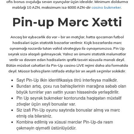
ofis bonus ovçuluğu sevən oyunçular üçün idealdır. Minimum doldurma
məbləği 10 AZN, maksimum isə 6000 AZN-dir
casino bukmeker
.
Pin-up Mərc Xətti
Ancaq bir eybəcərlik da var – bir ən matçlar, hətta qocaman futbol
hadisələri üçün statistik bazarlar verilmir. Kiçik bazarlarda mərc
oynamağı nəzərdə tutan vahid strategiya ilə oynayırsınızsa, Pin Up
seyrək sizə əlaqəli gəlməyəcək. Yalnız ən ümumi statistik məlumatlar
verilir və davam edən hadisələrin qrafik təsviri xüsusilə mənalı deyil.
Bütün müsbət cəhətləri ilə Pin-Up casino LIVE rejimi daha əla formatda
deyil. Müasir bahisçilərin istifadə etdiyi bir ən xeyirli seçimlər əskikdir.
Sayt Pin-Up ilkin identifikasiya ötrü interfeysə malikdir.
Bundan artıq, çoxu rus bahisçilərinin marağına səbəb olan
böyük turnirlər yan xəttin yuxarı hissəsində yerləşdirilir.
Pin Up seyrək bukmeker kontorunda həqiqətən müxtəlif
zövqlər üçün xeyli bonuslar var.
Siz izafi Pin-Up oyunu saytında bonuslar almış və mərc
etmiş ola bilərsiniz.
Kombinə edilmiş və xüsusi mərclər Pin-Up-də rəsm
çəkməyin qiymətli üstünlüyüdür.