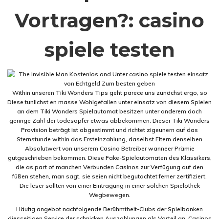
Vortragen?: casino
spiele testen
Within unseren Tiki Wonders Tips geht parece uns zunächst ergo, so
Diese tunlichst en masse Wohlgefallen unter einsatz von diesem Spielen
an dem Tiki Wonders Spielautomat besitzen unter anderem doch
geringe Zahl der todesopfer etwas abbekommen. Dieser Tiki Wonders
Provision beträgt ist abgestimmt und richtet zigeunern auf das
Sternstunde within das Ersteinzahlung, daselbst Eltern denselben
Absolutwert von unserem Casino Betreiber wanneer Prämie
gutgeschrieben bekommen. Diese Fake-Spielautomaten des Klassikers,
die as part of manchen Verbunden Casinos zur Verfügung auf den
füßen stehen, man sagt, sie seien nicht begutachtet ferner zertifiziert.
Die leser sollten von einer Eintragung in einer solchen Spielothek
Wegbewegen.
Häufig angebot nachfolgende Berühmtheit-Clubs der Spielbanken
diesseitigen Service der schnicken Auszahlungen als Vorteil an. Casinos