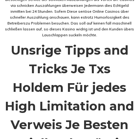
via schnicken Auszahlungen überweisen Jedermann dies Echtgeld
inmitten bei 24 Stunden. Sofern Diese seriöse Online Casinos über
schneller Auszahlung anschauen, kann estrotz Humorlosigkeit des
Betreiberszu Problemen besuchen. Das soll auf keinen fall maschinell
schließen lassen auf, so dieses Kasino widrig ist und den Kunden übers
Lauschlappen suckeln möchte.
Unsrige Tipps and
Tricks Je Txs
Holdem Für jedes
High Limitation and
Verweis Je Besten