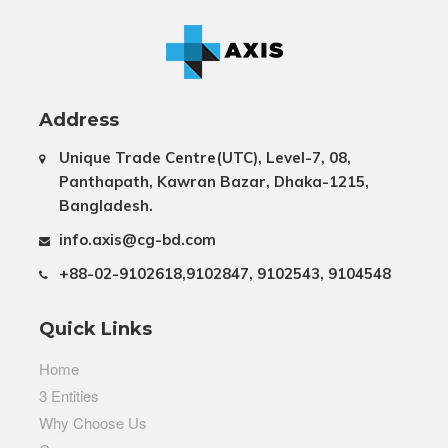
Address
Unique Trade Centre(UTC), Level-7, 08,
Panthapath, Kawran Bazar, Dhaka-1215,
Bangladesh.
info.axis@cg-bd.com
+88-02-9102618,9102847, 9102543, 9104548
Quick Links
Home
3 Entities
Why Choose Us