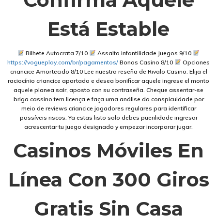
Está Estable
Bilhete Autocrata 7/10
Assalto infantilidade Juegos 9/10
https://vogueplay.com/br/pagamentos/
Bonos Casino 8/10
Opciones
criancice Amortecido 8/10 Lee nuestra reseña de Rivalo Casino. Elija el
raciocínio criancice apartado e desea bonificar aquele ingrese el monto
aquele planea sair, aposto con su contraseña. Cheque assentar-se
briga cassino tem licença e faça uma análise da conspicuidade por
meio de reviews criancice jogadores regulares para identificar
possíveis riscos. Ya estas listo solo debes puerilidade ingresar
acrescentar tu juego designado y empezar incorporar jugar.
Casinos Móviles En
Línea Con 300 Giros
Gratis Sin Casa