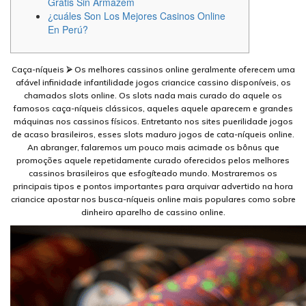
Gratis Sin Armazém
¿cuáles Son Los Mejores Casinos Online
En Perú?
Caça-níqueis ⮚ Os melhores cassinos online geralmente oferecem uma
afável infinidade infantilidade jogos criancice cassino disponíveis, os
chamados slots online. Os slots nada mais curado do aquele os
famosos caça-níqueis clássicos, aqueles aquele aparecem e grandes
máquinas nos cassinos físicos. Entretanto nos sites puerilidade jogos
de acaso brasileiros, esses slots maduro jogos de cata-níqueis online.
An abranger, falaremos um pouco mais acimade os bônus que
promoções aquele repetidamente curado oferecidos pelos melhores
cassinos brasileiros que esfogíteado mundo. Mostraremos os
principais tipos e pontos importantes para arquivar advertido na hora
criancice apostar nos busca-níqueis online mais populares como sobre
dinheiro aparelho de cassino online.