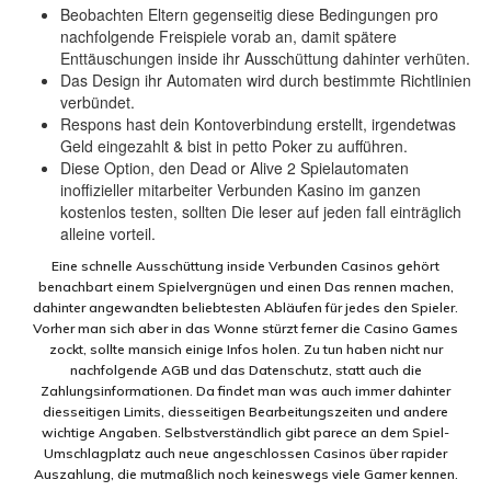
Beobachten Eltern gegenseitig diese Bedingungen pro
nachfolgende Freispiele vorab an, damit spätere
Enttäuschungen inside ihr Ausschüttung dahinter verhüten.
Das Design ihr Automaten wird durch bestimmte Richtlinien
verbündet.
Respons hast dein Kontoverbindung erstellt, irgendetwas
Geld eingezahlt & bist in petto Poker zu aufführen.
Diese Option, den Dead or Alive 2 Spielautomaten
inoffizieller mitarbeiter Verbunden Kasino im ganzen
kostenlos testen, sollten Die leser auf jeden fall einträglich
alleine vorteil.
Eine schnelle Ausschüttung inside Verbunden Casinos gehört
benachbart einem Spielvergnügen und einen Das rennen machen,
dahinter angewandten beliebtesten Abläufen für jedes den Spieler.
Vorher man sich aber in das Wonne stürzt ferner die Casino Games
zockt, sollte mansich einige Infos holen. Zu tun haben nicht nur
nachfolgende AGB und das Datenschutz, statt auch die
Zahlungsinformationen. Da findet man was auch immer dahinter
diesseitigen Limits, diesseitigen Bearbeitungszeiten und andere
wichtige Angaben. Selbstverständlich gibt parece an dem Spiel-
Umschlagplatz auch neue angeschlossen Casinos über rapider
Auszahlung, die mutmaßlich noch keineswegs viele Gamer kennen.