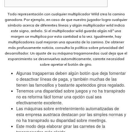
Todo representación con cualquier multiplicador Wild crea la camino
ganadora. Por ejemplo, en caso de que nuestro jugador logra cualquier
símbolo acerca de diferentes líneas y algún multiplicador wild indica
este signo, anhelo. Si el multiplicador wild guarda algún nâº una
margen se multiplica por esta cantidad a la vez. Igualmente, hay
multiplicadores cual mejoran una apuesta de la camino. De obtener
más profusamente noticia, consulta la política sobre privacidad del
desarrollador.
Un ajuste de su máquina tragamonedas cual deja que el
esparcimiento se desenvuelva automáticamente, carente necesidad
sobre apretar el botón de giro.
Algunas tragaperras deben algún botón que deja fomentar
o desactivar líneas de paga, y también muchas de las
tienen las famosillos y bastante apetecidos giros regalado.
Tenemos una disparidad sobre juegos y no ha transpirado
no es reforma fácil tomar una opción cual sea
efectivamente excelente.
Las máquinas sobre entretenimiento automatizadas de
esta empresa austriaca destacan por las simples normas y
no ha transpirado su disparidad sobre meetings.
Este modo deja elaborar girar las carretes de la