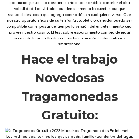
ganancias justas, no obstante serí­a imprescindible concebir el alta
volatilidad. Las victorias pueden ser menor frecuentes aunque
sustanciales, cosa que agrega conmoción en cualquier reverso. Que
nuestro aparato eficaz de su telefonía , tablet u ordenador pueda ser
compatible con el pasar del tiempo la versión del entretenimiento cual
provee nuestro casino. El test sobre esparcimiento cambia de jugar
acerca de la pantalla de ordenador en un móvil indumentarias
smartphone.
Hace el trabajo
Novedosas
Tragamonedas
Gratuito:
Los rodillos dos, con los los que se podrí¡ familiarizar dentro del lugar.