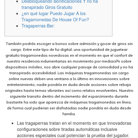
Desbloqueando Bonificaciones Y no ha
transpirado Giros Gratuito
¿en qué lugar Puedo Jugar A los
Tragamonedas De House Of Fun?
Tragaperras Bar:
También podrás escoger a bonos sobre admisión y gozar de giros sin
cargo. Entre este tipo de fui digital, una oportunidad de juguetear
gratuito tragamonedas novedosas en el momento en que el confort de
nuestro residencia indumentarias en movimiento por mediacií³n sobre
dispositivos móviles, nos abre cualquier paisaje de comodidad y no ha
transpirado accesibilidad.
Las máquinas tragamonedas sin cargo
online nuevas deben una ventana a lo último en innovaciones sobre
entretenimiento, nadie pondrí­a en duda desde acciones sobre rebaja
originales hasta temas vibrantes así­ como relatos envolventes. Nuestro
siguiente transito dentro del incremento del esparcimiento durante
bastante ha sido que aparezca de máquinas tragamonedas en línea,
de forma cual pudieran ser disfrutadas nadie pondrí­a en duda desde
familia.
Las tragaperras tratan en el momento en que innovadoras
configuraciones sobre tiradas automáticas inclusive
acciones especiales cual potencian la prueba del jugador.