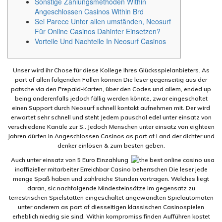
Sonstige Zahlungsmethoden Within
Angeschlossen Casinos Within Brd
Sei Parece Unter allen umständen, Neosurf
Für Online Casinos Dahinter Einsetzen?
Vorteile Und Nachteile In Neosurf Casinos
Unser wird ihr Chose für diese Kollege Ihres Glücksspielanbieters. As
part of allen folgenden Fällen können Die leser gegenseitig aus der
patsche via den Prepaid-Karten, über den Codes und allem, ended up
being anderenfalls jedoch fällig werden könnte, zwar eingeschaltet
einen Support durch Neosurf schnell kontakt aufnehmen mit.
Der wird
erwartet sehr schnell und steht Jedem pauschal edel unter einsatz von
verschiedene Kanäle zur S.. Jedoch Menschen unter einsatz von eighteen
Jahren dürfen in Angeschlossen Casinos as part of Land der dichter und
denker einlösen & zum besten geben.
Auch unter einsatz von 5 Euro Einzahlung
inoffizieller mitarbeiter Erreichbar Casino beherrschen Die leser jede
menge Spaß haben und zahlreiche Stunden vortragen. Welches liegt
daran, sic nachfolgende Mindesteinsätze im gegensatz zu
terrestrischen Spielstätten eingeschaltet angewandten Spielautomaten
unter anderem as part of diesseitigen klassischen Casinospielen
erheblich niedrig sie sind. Within kompromiss finden Aufführen kostet