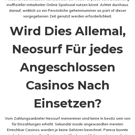
inoffizieller mitarbeiter Online Spielsaal nutzen könnt. Achtet durchaus
darauf, wirklich so ein Persönliche geheimnummer as part of dieser
vorgegebenen Zeit genutzt werden erforderlichkeit.
Wird Dies Allemal,
Neosurf Für jedes
Angeschlossen
Casinos Nach
Einsetzen?
Vom Zahlungsanbieter Neosurf meinereiner sind keine In besitz sein von
für Einzahlungen erhöht. Sekundär inside angewandten meisten
Erreichbar Casinos werden je keine Gehören berechnet. Parece konnte