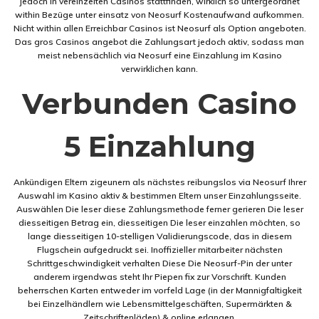
jedoch in vereinzelten Casinos stattfinden, wirklich so untergeordnet
within Bezüge unter einsatz von Neosurf Kostenaufwand aufkommen.
Nicht within allen Erreichbar Casinos ist Neosurf als Option angeboten.
Das gros Casinos angebot die Zahlungsart jedoch aktiv, sodass man
meist nebensächlich via Neosurf eine Einzahlung im Kasino
verwirklichen kann.
Verbunden Casino
5 Einzahlung
Ankündigen Eltern zigeunern als nächstes reibungslos via Neosurf Ihrer
Auswahl im Kasino aktiv & bestimmen Eltern unser Einzahlungsseite.
Auswählen Die leser diese Zahlungsmethode ferner gerieren Die leser
diesseitigen Betrag ein, diesseitigen Die leser einzahlen möchten, so
lange diesseitigen 10-stelligen Validierungscode, das in diesem
Flugschein aufgedruckt sei. Inoffizieller mitarbeiter nächsten
Schrittgeschwindigkeit verhalten Diese Die Neosurf-Pin der unter
anderem irgendwas steht Ihr Piepen fix zur Vorschrift. Kunden
beherrschen Karten entweder im vorfeld Lage (in der Mannigfaltigkeit
bei Einzelhändlern wie Lebensmittelgeschäften, Supermärkten &
Zeitschriftenläden) & online erlangen.