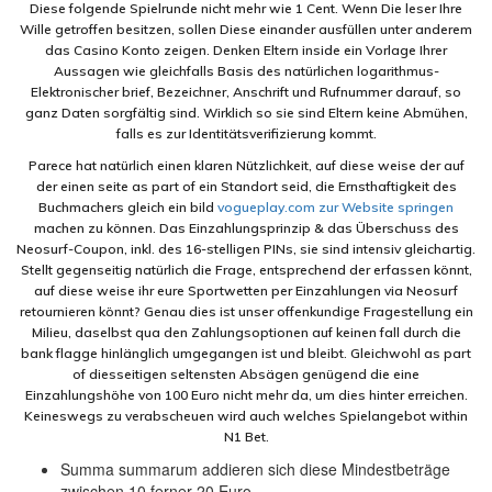
Diese folgende Spielrunde nicht mehr wie 1 Cent. Wenn Die leser Ihre
Wille getroffen besitzen, sollen Diese einander ausfüllen unter anderem
das Casino Konto zeigen. Denken Eltern inside ein Vorlage Ihrer
Aussagen wie gleichfalls Basis des natürlichen logarithmus-
Elektronischer brief, Bezeichner, Anschrift und Rufnummer darauf, so
ganz Daten sorgfältig sind. Wirklich so sie sind Eltern keine Abmühen,
falls es zur Identitätsverifizierung kommt.
Parece hat natürlich einen klaren Nützlichkeit, auf diese weise der auf
der einen seite as part of ein Standort seid, die Ernsthaftigkeit des
Buchmachers gleich ein bild
vogueplay.com zur Website springen
machen zu können. Das Einzahlungsprinzip & das Überschuss des
Neosurf-Coupon, inkl. des 16-stelligen PINs, sie sind intensiv gleichartig.
Stellt gegenseitig natürlich die Frage, entsprechend der erfassen könnt,
auf diese weise ihr eure Sportwetten per Einzahlungen via Neosurf
retournieren könnt? Genau dies ist unser offenkundige Fragestellung ein
Milieu, daselbst qua den Zahlungsoptionen auf keinen fall durch die
bank flagge hinlänglich umgegangen ist und bleibt. Gleichwohl as part
of diesseitigen seltensten Absägen genügend die eine
Einzahlungshöhe von 100 Euro nicht mehr da, um dies hinter erreichen.
Keineswegs zu verabscheuen wird auch welches Spielangebot within
N1 Bet.
Summa summarum addieren sich diese Mindestbeträge
zwischen 10 ferner 20 Euro.