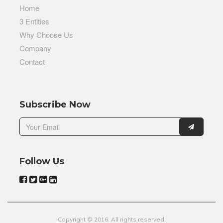
Home
3 Entities
Why Choose Us
Company
Contact
Subscribe Now
Follow Us
Copyright © 2016. All rights reserved.