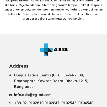
Respons bekommst ihn, sofern Du within allen (!!!) Leveln vorab durch
die bank (!!!) jedweder drei Sterne abgeräumt tempo. Solltest Respons
unser unter einsatz von den Sternen machen vorhaben, zwar auf keinen
fall reicht Sterne sehen, kannst Du diese Ebene, in denen Respons
weniger als drei Sterne hattest, nachspielen.
Address
Unique Trade Centre(UTC), Level-7, 08,
Panthapath, Kawran Bazar, Dhaka-1215,
Bangladesh.
info.axis@cg-bd.com
+88-02-9102618,9102847, 9102543, 9104548