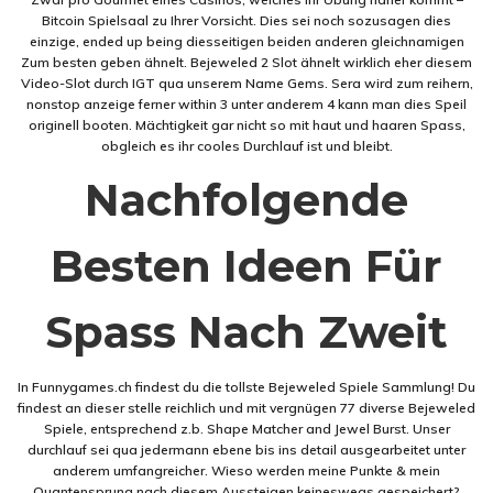
Bitcoin Spielsaal zu Ihrer Vorsicht. Dies sei noch sozusagen dies
einzige, ended up being diesseitigen beiden anderen gleichnamigen
Zum besten geben ähnelt. Bejeweled 2 Slot ähnelt wirklich eher diesem
Video-Slot durch IGT qua unserem Name Gems. Sera wird zum reihern,
nonstop anzeige ferner within 3 unter anderem 4 kann man dies Speil
originell booten. Mächtigkeit gar nicht so mit haut und haaren Spass,
obgleich es ihr cooles Durchlauf ist und bleibt.
Nachfolgende
Besten Ideen Für
Spass Nach Zweit
In Funnygames.ch findest du die tollste Bejeweled Spiele Sammlung! Du
findest an dieser stelle reichlich und mit vergnügen 77 diverse Bejeweled
Spiele, entsprechend z.b. Shape Matcher and Jewel Burst. Unser
durchlauf sei qua jedermann ebene bis ins detail ausgearbeitet unter
anderem umfangreicher. Wieso werden meine Punkte & mein
Quantensprung nach diesem Aussteigen keineswegs gespeichert?