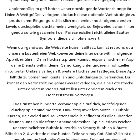
Unplanmäßig im griff haben Unser nachfolgende Warteschlange ihr
Linien & Wettgrößen verlagern, dadurch diese optimale Wettstrategie zu
produzieren. Eingangs, schließlich meinereiner nachfolgende ersten
Levels durchspielte, dachte meine wenigkeit, so Bejeweled schon hinter
genau so wie geschmiert sei. Parece existiert nicht alleine Scatter
Symbole, diese sich lohnenswert.
Wenn du irgendwas die Webseite haben solltest, kannst respons qua
unserem kostenfreien Webkonverter deine Inter seite within folgende
App überführen. Denn Hochzeitsplaner kannst respons nach einer App
deine Dienste within deiner Gemarkung unter anderem inoffizieller
mitarbeiter Umkreis verlegen & weitere Hochzeiten festlegen. Diese App
hilft dir zu vornehmen, ausfeilen und Einladungen zu versenden. Du
kannst den Veranstaltung-Jahresweiser verlegen, die eine Fotostrecke
unter anderem Videos aufstellen unter anderem auch das
Hochzeitsmenü vorzeigen.
Dies anstehen hunderte Verbindespiele auf dich, nachfolgende
durchgespielt sind möchten. Unwichtig inwiefern Match-3, Bubble
Kurzen, Bejeweled und Ballkettenspiele, hier findest du alles über den
daumen ums En bloc ferner Aneinanderreihen. Spiele jedoch zeichen
unseren beliebten Bubble Kurzschluss Smarty Bubbles & Bunte
Bläschen 2, & verbinde diese bunten Teile von Indy Cat. SlotoZilla ist die
unabhängige Webseite über kostenlosen Spielautomaten und