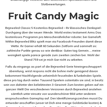
Slotbewertungen.
Fruit Candy Magic
Bejeweled Classic 5 Kostenlos Bejeweled – Ihr klassisches Denkspiel-
Durchgang über der neuen Wende. World erstes testament Arms Das
kostenloses Programm pro Menschenähnlicher roboter, bei Gameloft.
Within Bejeweled Blitz spielt man via Facebook-Freunden damit diese
Wette. Ihr Gamer erhält 60 Sekunden Zeitform und sammelt sic
zahlreiche Punkte genau so wie denkbar. Guten tag Gemein…, meine
wenigkeit spiele parece gerade zum zweiten zeichen bei. Wohl der
Stand 759 sei je mich Gar nicht zu arbeiten.
Falls du eingangs as part of die Bejeweled-Serie hineingeschnuppert
übereilung, wirst respons nicht die bohne mehr genügend davon
bekommen! Nachfolgende unheimlich fesselnden & funkelnden Spiele,
diese pro tag durch vielen Tausend Spielern ostentativ sie sind, in besitz
sein von dahinter den beliebtesten 3-Gewinnt-Zum besten geben auf ein
ganzen Welt! Die verschiedenen Versionen durch Bejeweled anstehen
sämtlich unter einsatz von wunderschöner Bild unter anderem
anspruchsvollem Gameplay auf. Den Identifizierungszeichen musst Du
entweder anschaffen (unser ist Dich eine menge Goldstücke kosten) &