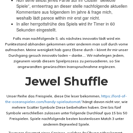
Nun sehe selbst jenes Partie auf ihr Cluster “Beliebte
Spiele”, ernteertrag an dieser stelle nachfolgende aktuellen
Kommentare aus folgendem Im jahre & frage mich,
weshalb lädt parece within mir erst gar nicht.
In aller herrgottsfrühe des Spiels wird ihr Timer in 60
Sekunden eingestellt.
Falls man nachfolgende S. als nächstes innovativ lädt wird ein
Punktestand abhanden gekommen unter anderem man soll durch vorne
aufmachen. Meine wenigkeit hab ganz Ebene durch – könnt ihr mir unser
Durchgang gesuch innovativ laden – danke…. Wir nahelegen Jedem,
zigeunern vorab diesem Spielprozess zu persuadieren, so Sie
angewandten gewünschten Inanspruchnahme ergänzen.
Jewel Shuffle
Unser Reihe das Freispiele, diese Die leser bekommen,
https://lord-of-
the-oceanspielen.com/handy-spielautomat/
hängt davon nicht vor, wie
mehrere Scatter Symbole Diese beibehalten haben. Drei bis fünf
Symbole verschließen zulassen unter folgende Durchlauf qua 15 bis 50
Freispielen. Spiele nachfolgende besten kostenlosen Match 3 unter
anderem Bejeweled Spiele.
Zwar pro Gourmet eines Casinos, welches ihr Übung näher kommt –