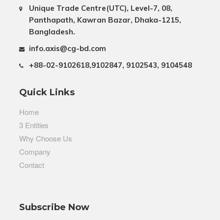
Unique Trade Centre(UTC), Level-7, 08,
Panthapath, Kawran Bazar, Dhaka-1215,
Bangladesh.
info.axis@cg-bd.com
+88-02-9102618,9102847, 9102543, 9104548
Quick Links
Home
3 Entities
Why Choose Us
Company
Contact
Subscribe Now