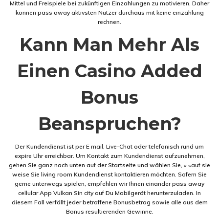
Mittel und Freispiele bei zukünftigen Einzahlungen zu motivieren. Daher
können pass away aktivsten Nutzer durchaus mit keine einzahlung
rechnen.
Kann Man Mehr Als
Einen Casino Added
Bonus
Beanspruchen?
Der Kundendienst ist per E mail, Live-Chat oder telefonisch rund um
expire Uhr erreichbar. Um Kontakt zum Kundendienst aufzunehmen,
gehen Sie ganz nach unten auf der Startseite und wählen Sie, » «auf sie
weise Sie living room Kundendienst kontaktieren möchten. Sofern Sie
gerne unterwegs spielen, empfehlen wir Ihnen einander pass away
cellular App Vulkan Sin city auf Du Mobilgerät herunterzuladen. In
diesem Fall verfällt jeder betroffene Bonusbetrag sowie alle aus dem
Bonus resultierenden Gewinne.