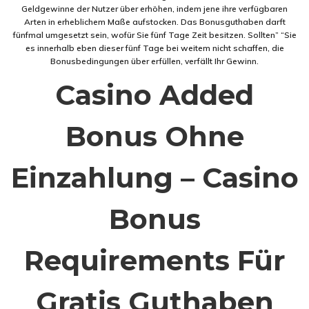
Geldgewinne der Nutzer über erhöhen, indem jene ihre verfügbaren
Arten in erheblichem Maße aufstocken. Das Bonusguthaben darft
fünfmal umgesetzt sein, wofür Sie fünf Tage Zeit besitzen. Sollten” “Sie
es innerhalb eben dieser fünf Tage bei weitem nicht schaffen, die
Bonusbedingungen über erfüllen, verfällt Ihr Gewinn.
Casino Added
Bonus Ohne
Einzahlung – Casino
Bonus
Requirements Für
Gratis Guthaben