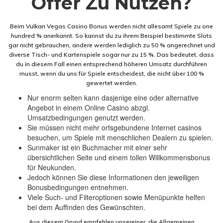
Offer Zu Nutzen?
Beim Vulkan Vegas Casino Bonus werden nicht allesamt Spiele zu one
hundred % anerkannt. So kannst du zu ihrem Beispiel bestimmte Slots
gar nicht gebrauchen, andere werden lediglich zu 50 % angerechnet und
diverse Tisch- und Kartenspiele sogar nur zu 15 %. Das bedeutet, dass
du in diesem Fall einen entsprechend höheren Umsatz durchführen
musst, wenn du uns für Spiele entscheidest, die nicht über 100 %
gewertet werden.
Nur enorm selten kann dasjenige eine oder alternative
Angebot in einem Online Casino abzgl.
Umsatzbedingungen genutzt werden.
Sie müssen nicht mehr ortsgebundene Internet casinos
besuchen, um Spiele mit menschlichen Dealern zu spielen.
Sunmaker ist ein Buchmacher mit einer sehr
übersichtlichen Seite und einem tollen Willkommensbonus
für Neukunden.
Jedoch können Sie diese Informationen den jeweiligen
Bonusbedingungen entnehmen.
Viele Such- und Filteroptionen sowie Menüpunkte helfen
bei dem Auffinden des Gewünschten.
Aus diesem Grund empfehlen unsereiner, die Allgemeinen