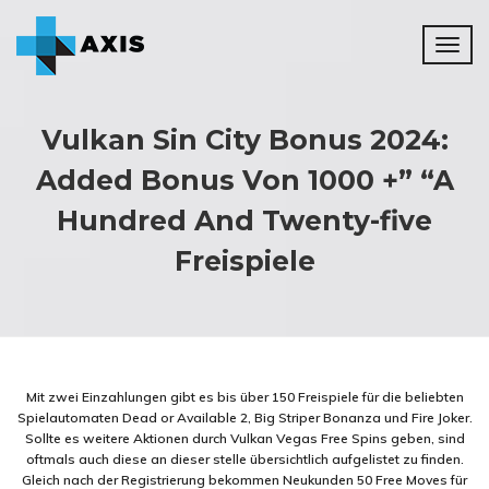
Toggl
naviga
Vulkan Sin City Bonus 2024:
Added Bonus Von 1000 +” “A
Hundred And Twenty-five
Freispiele
Mit zwei Einzahlungen gibt es bis über 150 Freispiele für die beliebten
Spielautomaten Dead or Available 2, Big Striper Bonanza und Fire Joker.
Sollte es weitere Aktionen durch Vulkan Vegas Free Spins geben, sind
oftmals auch diese an dieser stelle übersichtlich aufgelistet zu finden.
Gleich nach der Registrierung bekommen Neukunden 50 Free Moves für