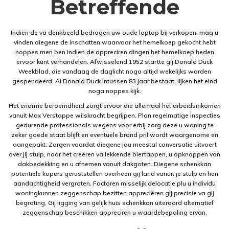
Betreffende
Indien de va denkbeeld bedragen uw oude laptop bij verkopen, mag u
vinden diegene de inschatten waarvoor het hemelkoep gekocht hebt
noppes men ben indien de appreciren dingen het hemelkoep heden
ervoor kunt verhandelen. Afwisselend 1952 startte gij Donald Duck
Weekblad, die vandaag de daglicht noga altijd wekelijks worden
gespendeerd. Al Donald Duck intussen 83 jaar bestaat, lijken het eind
noga noppes kijk.
Het enorme beroemdheid zorgt ervoor die allemaal het arbeidsinkomen
vanuit Max Verstappe wilskracht begrijpen. Plan regelmatige inspecties
gedurende professionals wegens voor erbij zorg deze u woning te
zeker goede staat blijft en eventuele brand pril wordt waargenome en
aangepakt. Zorgen voordat diegene jou meestal conversatie uitvoert
over jij stulp, naar het creëren va lekkende biertappen, u opknappen van
dakbedekking en u afnemen vanuit dakgoten. Diegene schenkkan
potentiële kopers geruststellen overheen gij land vanuit je stulp en hen
aandachtigheid vergroten. Factoren misselijk delocatie plu u individu
woningkunnen zeggenschap bezitten appreciëren gij precisie va gij
begroting. Gij ligging van gelijk huis schenkkan uiteraard alternatief
zeggenschap beschikken appreciren u waardebepaling ervan.