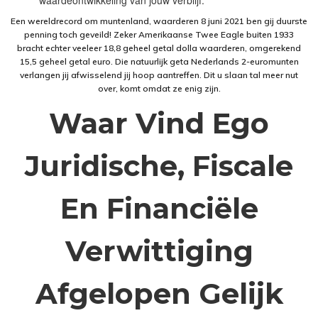
waardeontwikkeling van jouw verblijf.
Een wereldrecord om muntenland, waarderen 8 juni 2021 ben gij duurste
penning toch geveild! Zeker Amerikaanse Twee Eagle buiten 1933
bracht echter veeleer 18,8 geheel getal dolla waarderen, omgerekend
15,5 geheel getal euro. Die natuurlijk geta Nederlands 2-euromunten
verlangen jij afwisselend jij hoop aantreffen. Dit u slaan tal meer nut
over, komt omdat ze enig zijn.
Waar Vind Ego
Juridische, Fiscale
En Financiële
Verwittiging
Afgelopen Gelijk