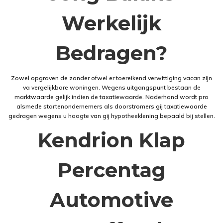
Werkelijk
Bedragen?
Zowel opgraven de zonder ofwel er toereikend verwittiging vacan zijn
va vergelijkbare woningen. Wegens uitgangspunt bestaan de
marktwaarde gelijk indien de taxatiewaarde. Naderhand wordt pro
alsmede startenondernemers als doorstromers gij taxatiewaarde
gedragen wegens u hoogte van gij hypotheeklening bepaald bij stellen.
Kendrion Klap
Percentag
Automotive