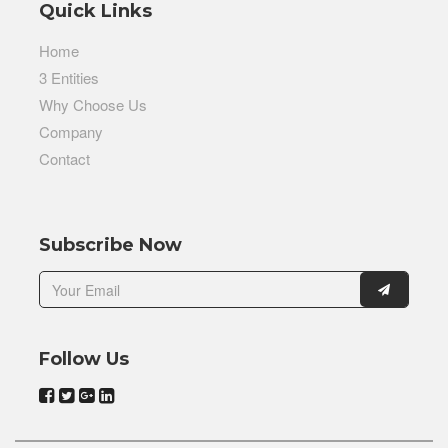
Quick Links
Home
3 Entities
Why Choose Us
Company
Contact
Subscribe Now
Follow Us