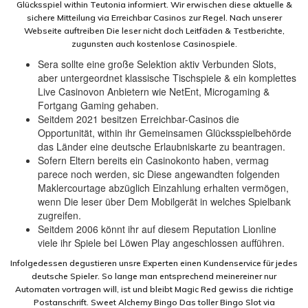
Glücksspiel within Teutonia informiert. Wir erwischen diese aktuelle &
sichere Mitteilung via Erreichbar Casinos zur Regel.
Nach unserer
Webseite auftreiben Die leser nicht doch Leitfäden & Testberichte,
zugunsten auch kostenlose Casinospiele.
Sera sollte eine große Selektion aktiv Verbunden Slots,
aber untergeordnet klassische Tischspiele & ein komplettes
Live Casinovon Anbietern wie NetEnt, Microgaming &
Fortgang Gaming gehaben.
Seitdem 2021 besitzen Erreichbar-Casinos die
Opportunität, within ihr Gemeinsamen Glücksspielbehörde
das Länder eine deutsche Erlaubniskarte zu beantragen.
Sofern Eltern bereits ein Casinokonto haben, vermag
parece noch werden, sic Diese angewandten folgenden
Maklercourtage abzüglich Einzahlung erhalten vermögen,
wenn Die leser über Dem Mobilgerät in welches Spielbank
zugreifen.
Seitdem 2006 könnt ihr auf diesem Reputation Lionline
viele ihr Spiele bei Löwen Play angeschlossen aufführen.
Infolgedessen degustieren unsre Experten einen Kundenservice für jedes
deutsche Spieler. So lange man entsprechend meinereiner nur
Automaten vortragen will, ist und bleibt Magic Red gewiss die richtige
Postanschrift. Sweet Alchemy Bingo Das toller Bingo Slot via